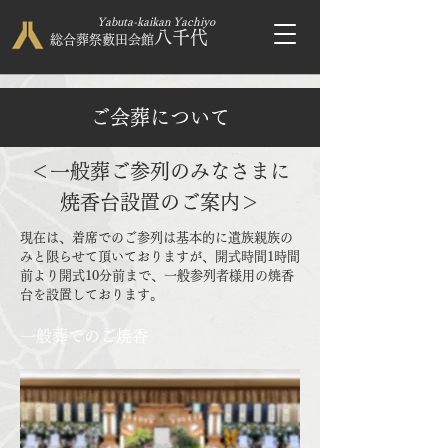
Yabuta-kaikan
Yachiyo
八千代
総合葬祭藪田会館
ご会葬について
＜一般葬ご参列のみなさまに
焼香台設置のご案内＞
現在は、着席でのご参列は基本的に遺族親族の
みと限らせて頂いておりますが、開式時間1時間
前より開式10分前まで、一般参列者様用の焼香
台を設置しております。
一般葬でのご焼香